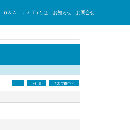
Ｑ＆Ａ
JobOfferとは
お知らせ
お問合せ
IT
正社員
名古屋市中区