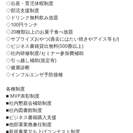
◇出産・育児休暇制度
◇部活支援制度
◇ドリンク無料飲み放題
◇100円ランチ
◇20種類以上のお菓子食べ放題
◇サプライズおやつ(過去にはたい焼きやアイス等も!)
◇ビジネス書籍貸出無料(500冊以上)
◇社内研修制度/セミナー参加費補助
◇引っ越し補助(規定有)
◇健康診断
◇インフルエンザ予防接種
各種制度
■ MVP表彰制度
■社内懇親会補助制度
■社内図書館制度
■ビジネス書籍購入支援
■他部署業務兼任制度
■新規事業立ち上げコンテスト制度