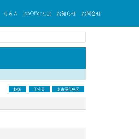
Ｑ＆Ａ
JobOfferとは
お知らせ
お問合せ
技術
正社員
名古屋市中区