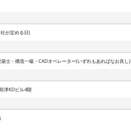
社が定める日)
築士・構造一級・CADオペレーター(いずれもあればなお良し)
上前津KDビル4階
当