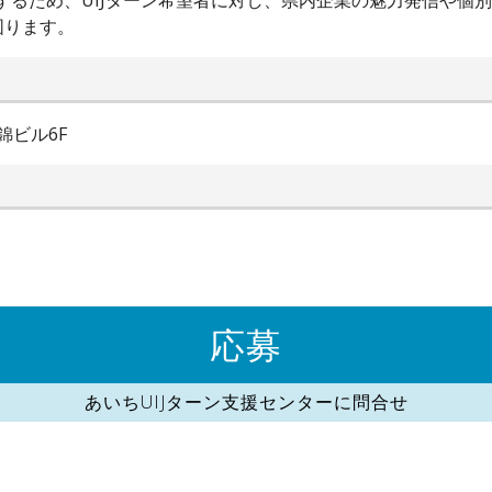
進するため、UIJターン希望者に対し、県内企業の魅力発信や個
図ります。
錦ビル6F
応募
あいちUIJターン支援センターに問合せ