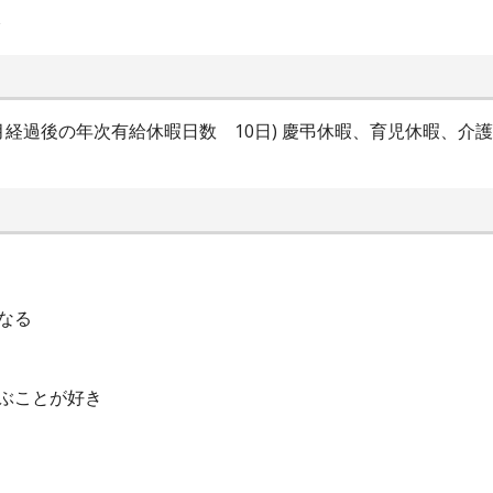
分
ヶ月経過後の年次有給休暇日数 10日) 慶弔休暇、育児休暇、介
なる
ぶことが好き