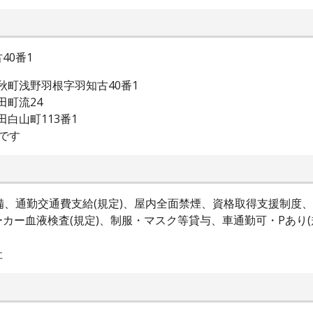
40番1
秋町浅野羽根字羽知古40番1
田町流24
白山町113番1
です
備、通勤交通費支給(規定)、屋内全面禁煙、資格取得支援制度、
カー血液検査(規定)、制服・マスク等貸与、車通勤可・Pあり(
社