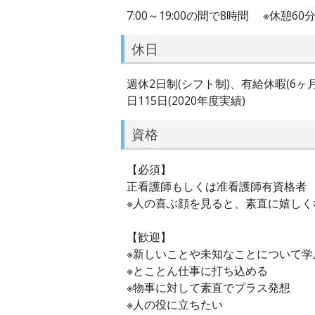
7:00～19:00の間で8時間 ※休憩60
休日
週休2日制(シフト制)、有給休暇(6
日115日(2020年度実績)
資格
【必須】
正看護師もしくは准看護師有資格者
※人の喜ぶ顔を見ると、素直に嬉しく
【歓迎】
※新しいことや未知なことについて学
※とことん仕事に打ち込める
※物事に対して素直でプラス発想
※人の役に立ちたい