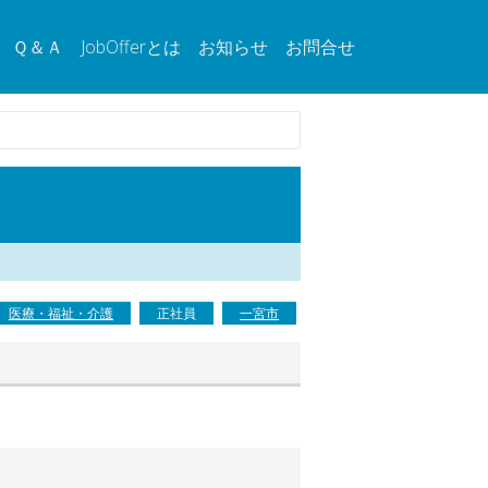
Ｑ＆Ａ
JobOfferとは
お知らせ
お問合せ
医療・福祉・介護
正社員
一宮市