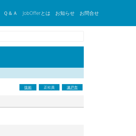
Ｑ＆Ａ
JobOfferとは
お知らせ
お問合せ
技術
正社員
瀬戸市