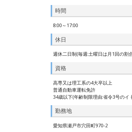
時間
8:00～17:00
休日
週休二日制(毎週:土曜日は月1回の割
資格
高専又は理工系の4大卒以上
普通自動車運転免許
34歳以下(年齢制限理由:省令3号の
勤務地
愛知県瀬戸市穴田町970-2