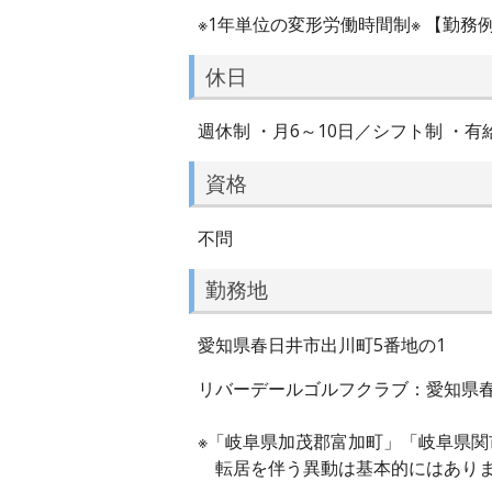
※1年単位の変形労働時間制※ 【勤務例】 8
休日
週休制 ・月6～10日／シフト制 ・
資格
不問
勤務地
愛知県春日井市出川町5番地の1
リバーデールゴルフクラブ：愛知県春
※「岐阜県加茂郡富加町」「岐阜県
転居を伴う異動は基本的にはあり