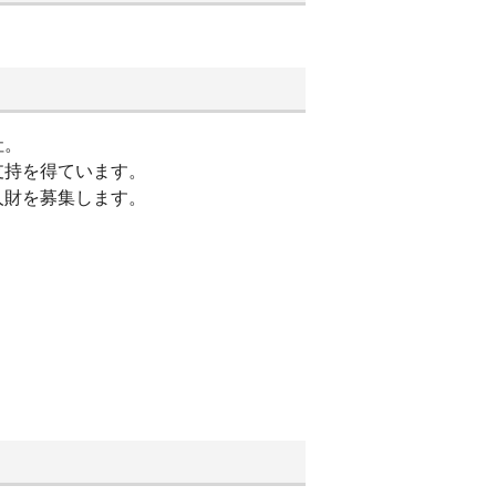
社。
支持を得ています。
人財を募集します。