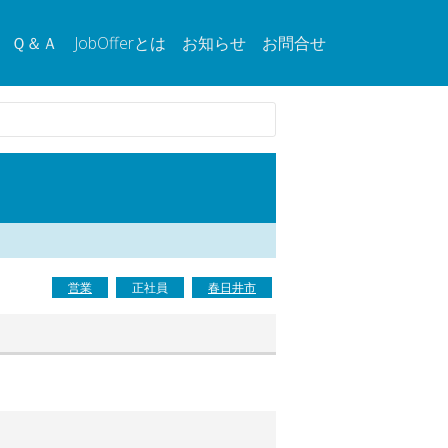
Ｑ＆Ａ
JobOfferとは
お知らせ
お問合せ
営業
正社員
春日井市