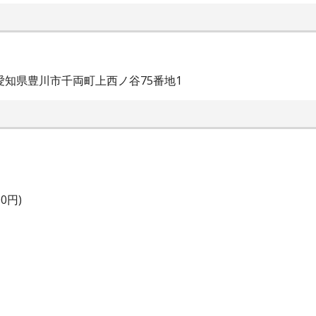
愛知県豊川市千両町上西ノ谷75番地1
0円)