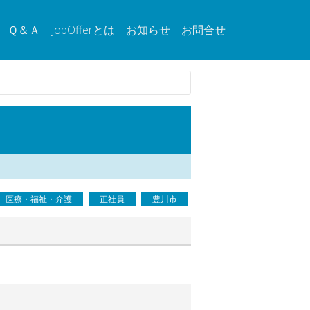
Ｑ＆Ａ
JobOfferとは
お知らせ
お問合せ
医療・福祉・介護
正社員
豊川市