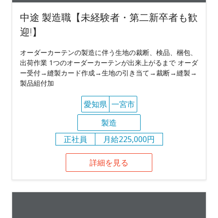
中途 製造職【未経験者・第二新卒者も歓
迎!】
オーダーカーテンの製造に伴う生地の裁断、検品、梱包、
出荷作業 1つのオーダーカーテンが出来上がるまで オーダ
ー受付→縫製カード作成→生地の引き当て→裁断→縫製→
製品組付加
愛知県
一宮市
製造
正社員
月給225,000円
詳細を見る