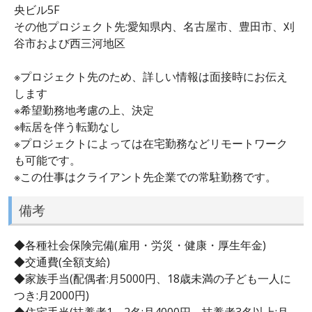
央ビル5F
その他プロジェクト先:愛知県内、名古屋市、豊田市、刈
谷市および西三河地区
※プロジェクト先のため、詳しい情報は面接時にお伝え
します
※希望勤務地考慮の上、決定
※転居を伴う転勤なし
※プロジェクトによっては在宅勤務などリモートワーク
も可能です。
※この仕事はクライアント先企業での常駐勤務です。
備考
◆各種社会保険完備(雇用・労災・健康・厚生年金)
◆交通費(全額支給)
◆家族手当(配偶者:月5000円、18歳未満の子ども一人に
つき:月2000円)
◆住宅手当(扶養者1～2名:月4000円、扶養者3名以上:月