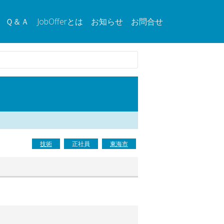
Ｑ＆Ａ
JobOfferとは
お知らせ
お問合せ
技術
正社員
東海市