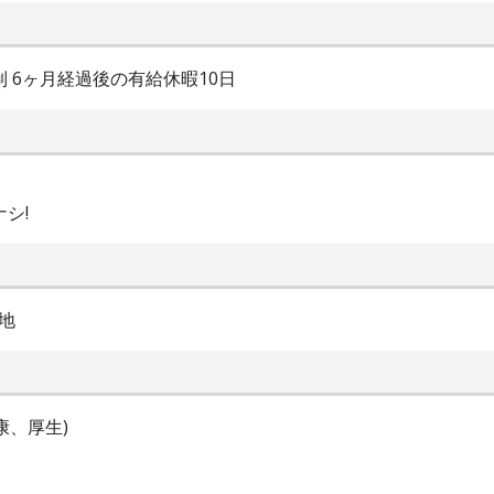
制 6ヶ月経過後の有給休暇10日
シ!
地
康、厚生)