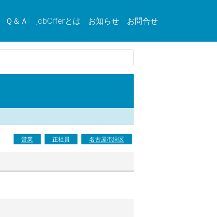
Ｑ＆Ａ
JobOfferとは
お知らせ
お問合せ
営業
正社員
名古屋市緑区