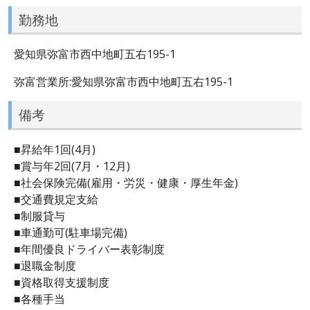
勤務地
愛知県弥富市西中地町五右195-1
弥富営業所:愛知県弥富市西中地町五右195-1
備考
■昇給年1回(4月)
■賞与年2回(7月・12月)
■社会保険完備(雇用・労災・健康・厚生年金)
■交通費規定支給
■制服貸与
■車通勤可(駐車場完備)
■年間優良ドライバー表彰制度
■退職金制度
■資格取得支援制度
■各種手当