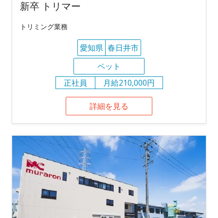
新卒 トリマー
トリミング業務
愛知県
春日井市
ペット
正社員
月給210,000円
詳細を見る