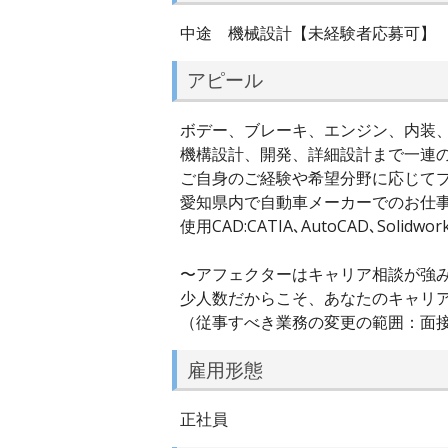
中途 機械設計【未経験者応募可】
アピール
ボデー、ブレーキ、エンジン、内装
機構設計、開発、詳細設計まで一連
ご自身のご経験や希望分野に応じて
愛知県内で自動車メーカーでのお仕
使用CAD:CATIA､AutoCAD､Solidwo
〜アフェクターはキャリア相談が強
少人数だからこそ、あなたのキャリ
（従事すべき業務の変更の範囲：面
雇用形態
正社員