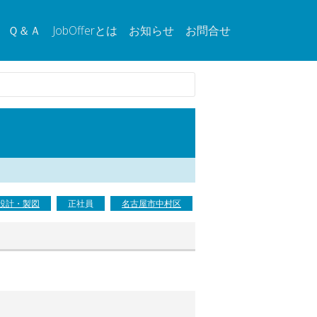
Ｑ＆Ａ
JobOfferとは
お知らせ
お問合せ
設計・製図
正社員
名古屋市中村区