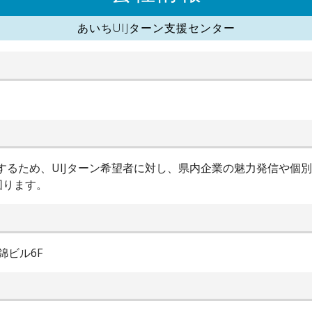
あいちUIJターン支援センター
進するため、UIJターン希望者に対し、県内企業の魅力発信や個
図ります。
錦ビル6F