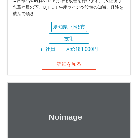
→試作品や既存の立上げ準備改善を行います。 入社後は
先輩社員の下、OJTにて生産ラインや設備の知識、経験を
積んで頂き
愛知県
小牧市
技術
正社員
月給181,000円
詳細を見る