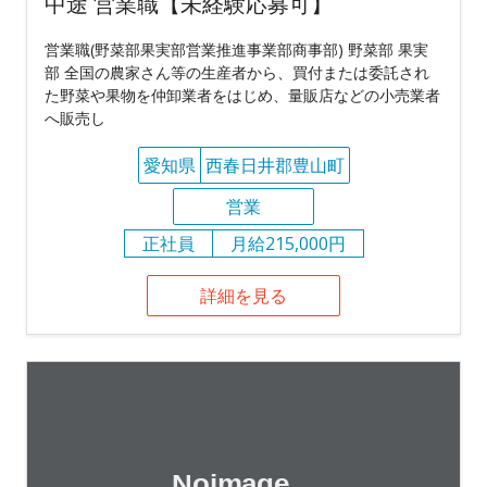
中途 営業職【未経験応募可】
営業職(野菜部果実部営業推進事業部商事部) 野菜部 果実
部 全国の農家さん等の生産者から、買付または委託され
た野菜や果物を仲卸業者をはじめ、量販店などの小売業者
へ販売し
愛知県
西春日井郡豊山町
営業
正社員
月給215,000円
詳細を見る