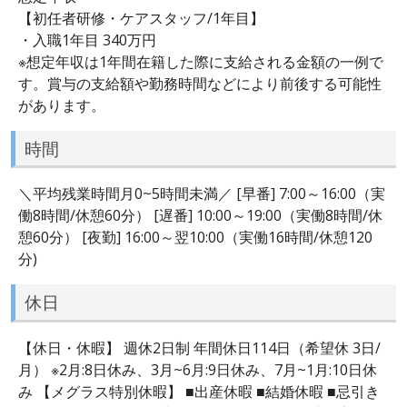
【初任者研修・ケアスタッフ/1年目】
・入職1年目 340万円
※想定年収は1年間在籍した際に支給される金額の一例で
す。賞与の支給額や勤務時間などにより前後する可能性
があります。
時間
＼平均残業時間月0~5時間未満／ [早番] 7:00～16:00（実
働8時間/休憩60分） [遅番] 10:00～19:00（実働8時間/休
憩60分） [夜勤] 16:00～翌10:00（実働16時間/休憩120
分)
休日
【休日・休暇】 週休2日制 年間休日114日（希望休 3日/
月） ※2月:8日休み、3月~6月:9日休み、7月~1月:10日休
み 【メグラス特別休暇】 ■出産休暇 ■結婚休暇 ■忌引き