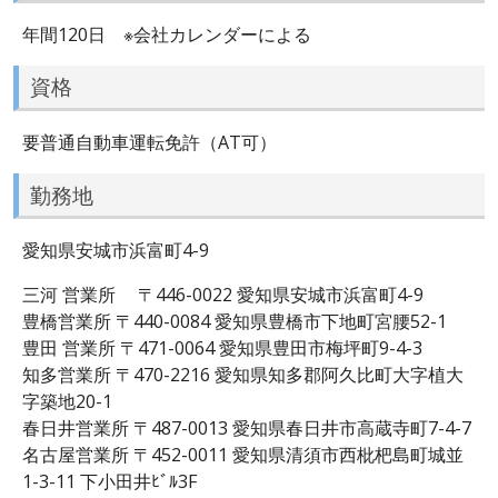
年間120日 ※会社カレンダーによる
資格
要普通自動車運転免許（AT可）
勤務地
愛知県安城市浜富町4-9
三河 営業所 〒446-0022 愛知県安城市浜富町4-9
豊橋営業所 〒440-0084 愛知県豊橋市下地町宮腰52-1
豊田 営業所 〒471-0064 愛知県豊田市梅坪町9-4-3
知多営業所 〒470-2216 愛知県知多郡阿久比町大字植大
字築地20-1
春日井営業所 〒487-0013 愛知県春日井市高蔵寺町7-4-7
名古屋営業所 〒452-0011 愛知県清須市西枇杷島町城並
1-3-11 下小田井ﾋﾞﾙ3F