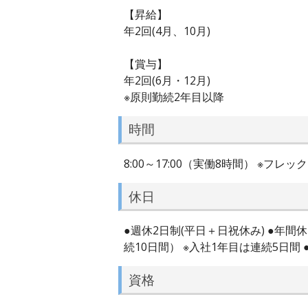
【昇給】
年2回(4月、10月)
【賞与】
年2回(6月・12月)
※原則勤続2年目以降
時間
8:00～17:00（実働8時間） ※フレック
休日
●週休2日制(平日＋日祝休み) ●年間休
続10日間） ※入社1年目は連続5日間 
資格