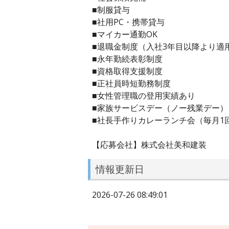
■制服貸与
■社用PC・携帯貸与
■マイカー通勤OK
■退職金制度（入社3年目以降より適
■永年勤続表彰制度
■資格取得支援制度
■正社員時短勤務制度
■女性管理職の登用実績あり
■家族サービスデー（ノー残業デー）
■社長手作りカレーランチ会（毎月1
【応募会社】株式会社美和建装
情報更新日
2026-07-26 08:49:01