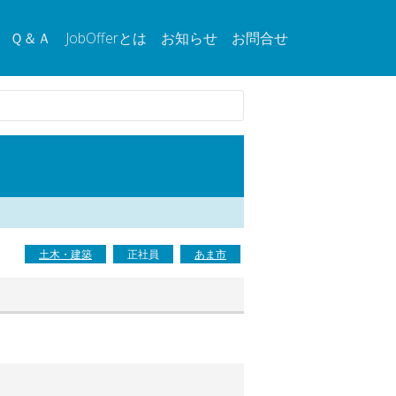
Ｑ＆Ａ
JobOfferとは
お知らせ
お問合せ
土木・建築
正社員
あま市