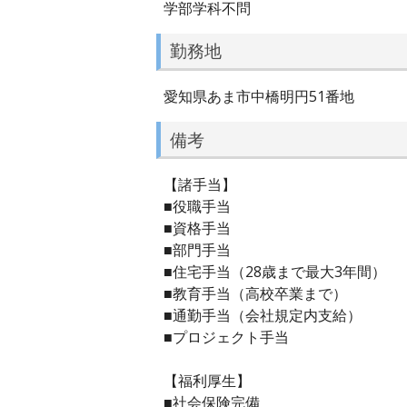
学部学科不問
勤務地
愛知県あま市中橋明円51番地
備考
【諸手当】
■役職手当
■資格手当
■部門手当
■住宅手当（28歳まで最大3年間）
■教育手当（高校卒業まで）
■通勤手当（会社規定内支給）
■プロジェクト手当
【福利厚生】
■社会保険完備