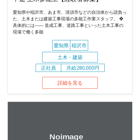
愛知県や稲沢市、あま市、清須市などの⾃治体から請負っ
た、⼟⽊または建築⼯事現場の多能工作業スタッフ。 ❖
具体的には―― 造成⼯事、道路⼯事といった⼟⽊⼯事の
現場で働く多能
愛知県
稲沢市
土木・建築
正社員
月給280,000円
詳細を見る