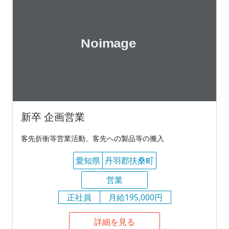
新卒 企画営業
客先折衝等営業活動、客先への製品等の搬入
愛知県
丹羽郡扶桑町
営業
正社員
月給195,000円
詳細を見る