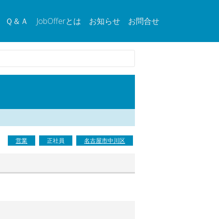
Ｑ＆Ａ
JobOfferとは
お知らせ
お問合せ
営業
正社員
名古屋市中川区