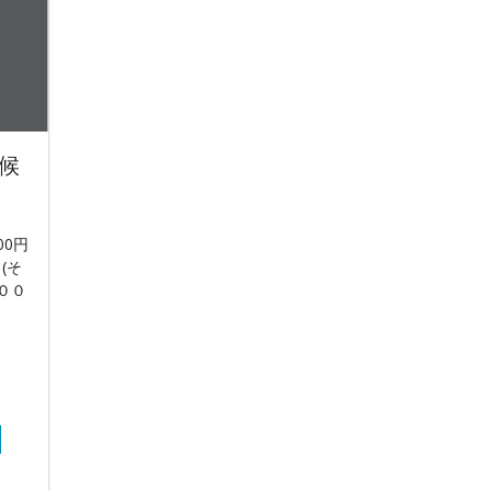
候
00円
 (そ
００