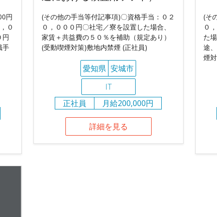
00円
(その他の手当等付記事項)〇資格手当：０２
(そ
０，０
０，０００円〇社宅／寮を設置した場合、
０，
０円
家賃＋共益費の５０％を補助（規定あり）
た場
職手
(受動喫煙対策)敷地内禁煙 (正社員)
途、
煙対
愛知県
安城市
IT
正社員
月給200,000円
詳細を見る