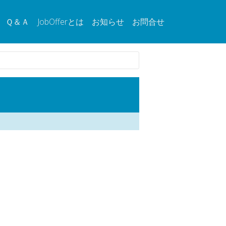
Ｑ＆Ａ
JobOfferとは
お知らせ
お問合せ