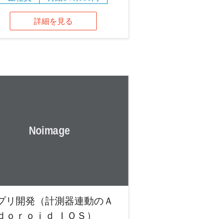
詳細を見る
プリ開発（計測器連動のＡ
ｄｏｒｏｉｄ ＩＯＳ）