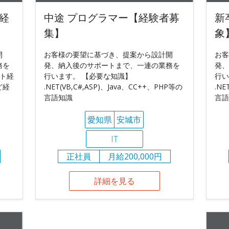
経
中途 プログラマー【経験者募
新
集】
象
開
お客様の要望に基づき、提案から設計開
お客
務を
発、納入後のサポートまで、一連の業務を
発、
ント経
行います。 【必要な知識】
行い
ど経
.NET(VB,C#,ASP)、Java、CC++、PHP等の
.NE
言語知識
言語
愛知県
安城市
IT
正社員
月給200,000円
詳細を見る