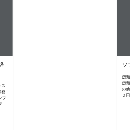
経
ソ
(定
(定
シス
の他
業務
０円
ンフ
テ