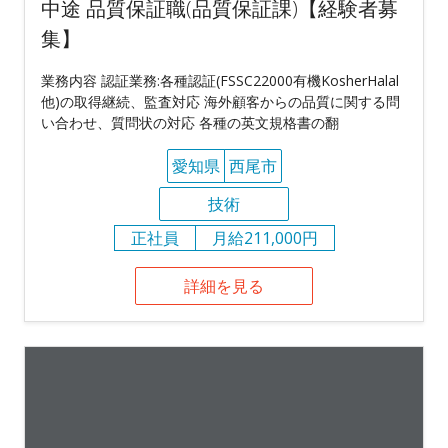
中途 品質保証職(品質保証課)【経験者募
集】
業務内容 認証業務:各種認証(FSSC22000有機KosherHalal
他)の取得継続、監査対応 海外顧客からの品質に関する問
い合わせ、質問状の対応 各種の英文規格書の翻
愛知県
西尾市
技術
正社員
月給211,000円
詳細を見る