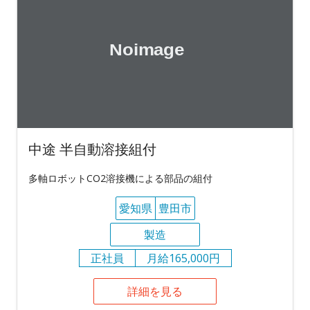
中途 半自動溶接組付
多軸ロボットCO2溶接機による部品の組付
愛知県
豊田市
製造
正社員
月給165,000円
詳細を見る