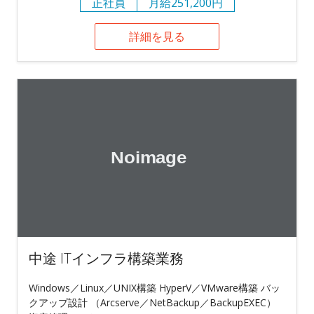
正社員
月給251,200円
詳細を見る
中途 ITインフラ構築業務
Windows／Linux／UNIX構築 HyperV／VMware構築 バッ
クアップ設計 （Arcserve／NetBackup／BackupEXEC）