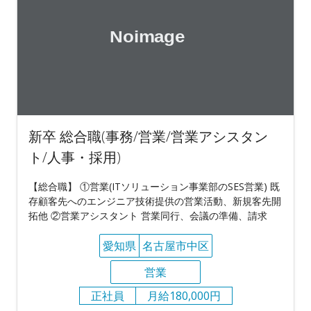
新卒 総合職(事務/営業/営業アシスタン
ト/人事・採用)
【総合職】 ①営業(ITソリューション事業部のSES営業) 既
存顧客先へのエンジニア技術提供の営業活動、新規客先開
拓他 ②営業アシスタント 営業同行、会議の準備、請求
愛知県
名古屋市中区
営業
正社員
月給180,000円