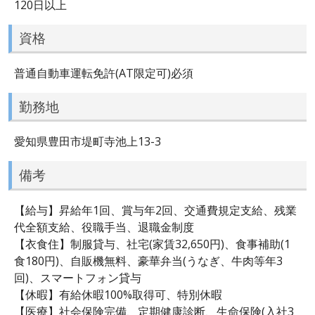
120日以上
資格
普通自動車運転免許(AT限定可)必須
勤務地
愛知県豊田市堤町寺池上13-3
備考
【給与】昇給年1回、賞与年2回、交通費規定支給、残業
代全額支給、役職手当、退職金制度
【衣食住】制服貸与、社宅(家賃32,650円)、食事補助(1
食180円)、自販機無料、豪華弁当(うなぎ、牛肉等年3
回)、スマートフォン貸与
【休暇】有給休暇100%取得可、特別休暇
【医療】社会保険完備、定期健康診断、生命保険(入社3