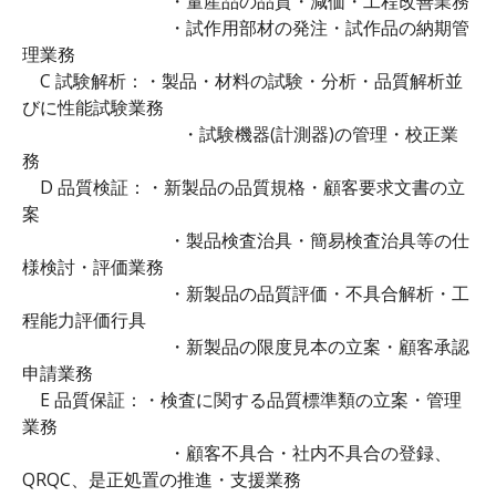
・量産品の品質・減価・工程改善業務
・試作用部材の発注・試作品の納期管
理業務
C 試験解析：・製品・材料の試験・分析・品質解析並
びに性能試験業務
・試験機器(計測器)の管理・校正業
務
D 品質検証：・新製品の品質規格・顧客要求文書の立
案
・製品検査治具・簡易検査治具等の仕
様検討・評価業務
・新製品の品質評価・不具合解析・工
程能力評価行具
・新製品の限度見本の立案・顧客承認
申請業務
E 品質保証：・検査に関する品質標準類の立案・管理
業務
・顧客不具合・社内不具合の登録、
QRQC、是正処置の推進・支援業務