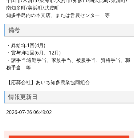
半田市/常滑市/東海市/大府市/知多市/阿久比町/東浦町/
南知多町/美浜町/武豊町
知多半島内の本支店、または営農センター 等
備考
・昇給:年1回(4月)
・賞与:年2回(6月、12月)
・諸手当:通勤手当、家族手当、被服手当、資格手当、職
務手当 等
【応募会社】あいち知多農業協同組合
情報更新日
2026-07-26 06:49:02