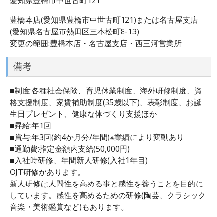
愛知県豊橋市中世古町121
豊橋本店(愛知県豊橋市中世古町121)または名古屋支店
(愛知県名古屋市熱田区三本松町8-13)
変更の範囲:豊橋本店・名古屋支店・西三河営業所
備考
■制度:各種社会保険、育児休業制度、海外研修制度、資
格支援制度、家賃補助制度(35歳以下)、表彰制度、お誕
生日プレゼント、健康な体づくり支援ほか
■昇給:年1回
■賞与:年3回(約4か月分/年間)※業績により変動あり
■通勤費:指定金額内支給(50,000円)
■入社時研修、年間新人研修(入社1年目)
OJT研修があります。
新人研修は人間性を高める事と感性を養うことを目的に
しています。感性を高めるための研修(陶芸、クラシック
音楽・美術鑑賞など)もあります。