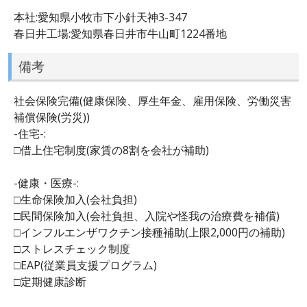
本社:愛知県小牧市下小針天神3-347
春日井工場:愛知県春日井市牛山町1224番地
備考
社会保険完備(健康保険、厚生年金、雇用保険、労働災害
補償保険(労災))
-住宅-:
□借上住宅制度(家賃の8割を会社が補助)
-健康・医療-:
□生命保険加入(会社負担)
□民間保険加入(会社負担、入院や怪我の治療費を補償)
□インフルエンザワクチン接種補助(上限2,000円の補助)
□ストレスチェック制度
□EAP(従業員支援プログラム)
□定期健康診断