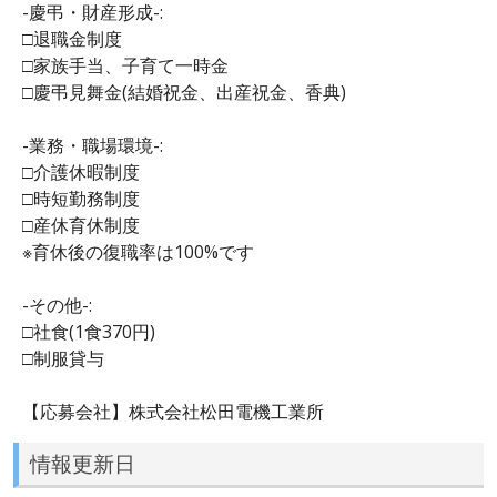
-慶弔・財産形成-:
□退職金制度
□家族手当、子育て一時金
□慶弔見舞金(結婚祝金、出産祝金、香典)
-業務・職場環境-:
□介護休暇制度
□時短勤務制度
□産休育休制度
※育休後の復職率は100%です
-その他-:
□社食(1食370円)
□制服貸与
【応募会社】株式会社松田電機工業所
情報更新日