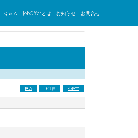
Ｑ＆Ａ
JobOfferとは
お知らせ
お問合せ
技術
正社員
小牧市