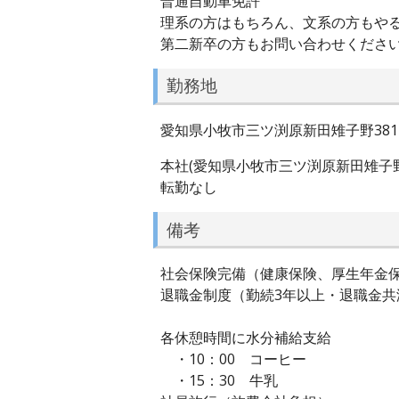
普通自動車免許
理系の方はもちろん、文系の方もや
第二新卒の方もお問い合わせくださ
勤務地
愛知県小牧市三ツ渕原新田雉子野381-
本社(愛知県小牧市三ツ渕原新田雉子野3
転勤なし
備考
社会保険完備（健康保険、厚生年金
退職金制度（勤続3年以上・退職金共
各休憩時間に水分補給支給
・10：00 コーヒー
・15：30 牛乳