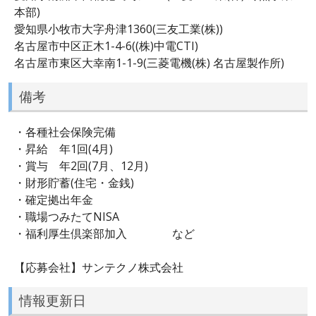
本部)
愛知県小牧市大字舟津1360(三友工業(株))
名古屋市中区正木1-4-6((株)中電CTI)
名古屋市東区大幸南1-1-9(三菱電機(株) 名古屋製作所)
備考
・各種社会保険完備
・昇給 年1回(4月)
・賞与 年2回(7月、12月)
・財形貯蓄(住宅・金銭)
・確定拠出年金
・職場つみたてNISA
・福利厚生倶楽部加入 など
【応募会社】サンテクノ株式会社
情報更新日