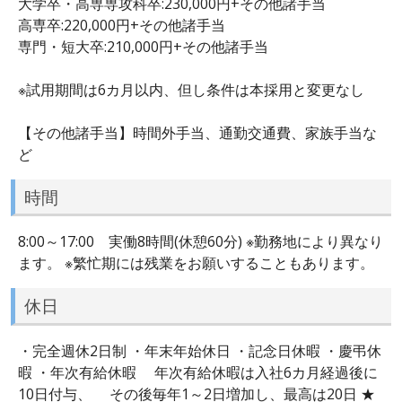
大学卒・高専専攻科卒:230,000円+その他諸手当
高専卒:220,000円+その他諸手当
専門・短大卒:210,000円+その他諸手当
※試用期間は6カ月以内、但し条件は本採用と変更なし
【その他諸手当】時間外手当、通勤交通費、家族手当な
ど
時間
8:00～17:00 実働8時間(休憩60分) ※勤務地により異なり
ます。 ※繁忙期には残業をお願いすることもあります。
休日
・完全週休2日制 ・年末年始休日 ・記念日休暇 ・慶弔休
暇 ・年次有給休暇 年次有給休暇は入社6カ月経過後に
10日付与、 その後毎年1～2日増加し、最高は20日 ★