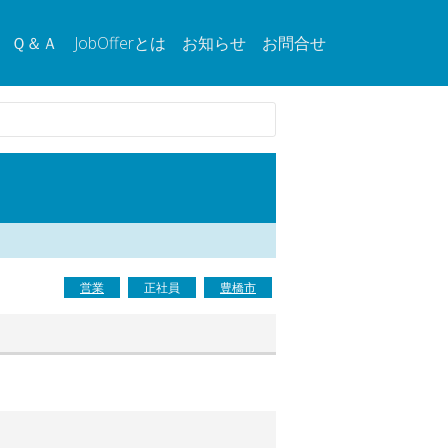
Ｑ＆Ａ
JobOfferとは
お知らせ
お問合せ
営業
正社員
豊橋市