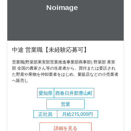
中途 営業職【未経験応募可】
営業職(野菜部果実部営業推進事業部商事部) 野菜部 果実
部 全国の農家さん等の生産者から、買付または委託され
た野菜や果物を仲卸業者をはじめ、量販店などの小売業者
へ販売し
愛知県
西春日井郡豊山町
営業
正社員
月給215,000円
詳細を見る