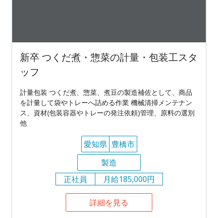
新卒 つくだ煮・惣菜の計量・包装工スタ
ッフ
計量包装 つくだ煮、惣菜、煮豆の製造補佐として、商品
を計量して袋やトレーへ詰める作業 機械清掃メンテナン
ス、資材(包装容器やトレーの発注依頼)管理、原料の選別
他
愛知県
豊橋市
製造
正社員
月給185,000円
詳細を見る