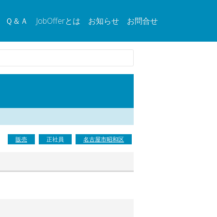
Ｑ＆Ａ
JobOfferとは
お知らせ
お問合せ
販売
正社員
名古屋市昭和区