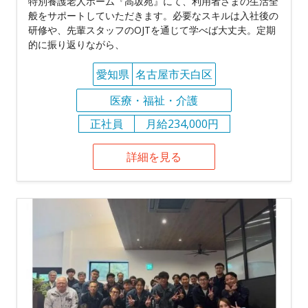
特別養護⽼⼈ホーム『⾼坂苑』にて、利⽤者さまの⽣活全
般をサポートしていただきます。必要なスキルは⼊社後の
研修や、先輩スタッフのOJTを通じて学べば⼤丈夫。定期
的に振り返りながら、
愛知県
名古屋市天白区
医療・福祉・介護
正社員
月給234,000円
詳細を見る