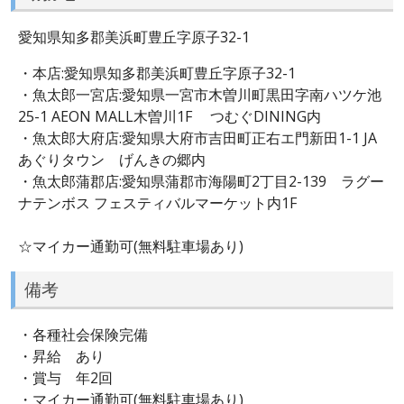
愛知県知多郡美浜町豊丘字原子32-1
・本店:愛知県知多郡美浜町豊丘字原子32-1
・魚太郎一宮店:愛知県一宮市木曽川町黒田字南ハツケ池
25-1 AEON MALL木曽川1F つむぐDINING内
・魚太郎大府店:愛知県大府市吉田町正右エ門新田1-1 JA
あぐりタウン げんきの郷内
・魚太郎蒲郡店:愛知県蒲郡市海陽町2丁目2-139 ラグー
ナテンボス フェスティバルマーケット内1F
☆マイカー通勤可(無料駐車場あり)
備考
・各種社会保険完備
・昇給 あり
・賞与 年2回
・マイカー通勤可(無料駐車場あり)