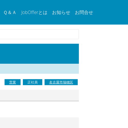
Ｑ＆Ａ
JobOfferとは
お知らせ
お問合せ
営業
正社員
名古屋市瑞穂区