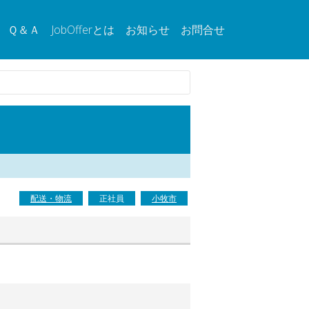
Ｑ＆Ａ
JobOfferとは
お知らせ
お問合せ
配送・物流
正社員
小牧市