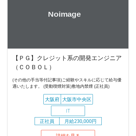
【ＰＧ】クレジット系の開発エンジニア
（ＣＯＢＯＬ）
(その他の手当等付記事項)ご経験やスキルに応じて給与優
遇いたします。 (受動喫煙対策)敷地内禁煙 (正社員)
大阪府
大阪市中央区
IT
正社員
月給230,000円
詳細を見る