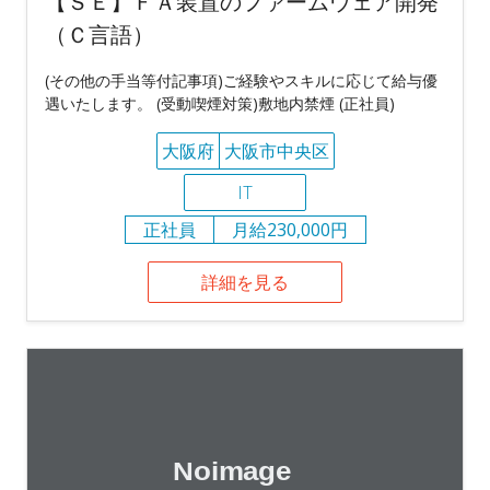
【ＳＥ】ＦＡ装置のファームウェア開発
（Ｃ言語）
(その他の手当等付記事項)ご経験やスキルに応じて給与優
遇いたします。 (受動喫煙対策)敷地内禁煙 (正社員)
大阪府
大阪市中央区
IT
正社員
月給230,000円
詳細を見る