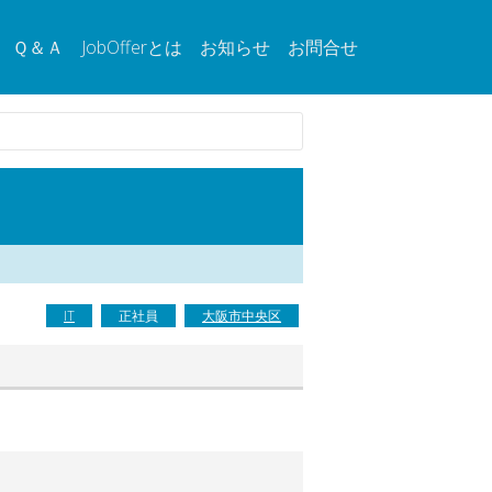
Ｑ＆Ａ
JobOfferとは
お知らせ
お問合せ
IT
正社員
大阪市中央区