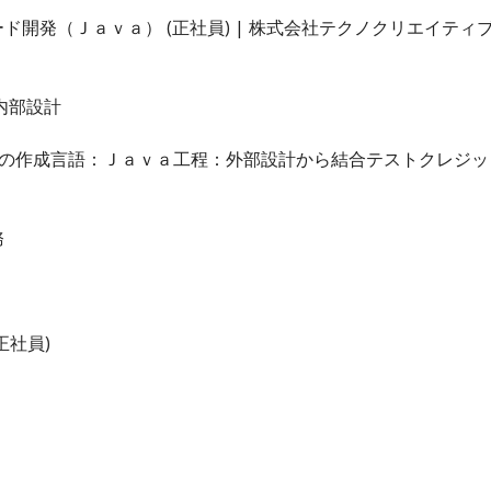
開発（Ｊａｖａ） (正社員) | 株式会社テクノクリエイティ
内部設計
スの作成言語：Ｊａｖａ工程：外部設計から結合テストクレジッ
務
正社員)