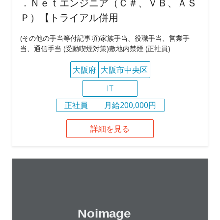
．Ｎｅｔエンジニア（Ｃ＃、ＶＢ、ＡＳ
Ｐ）【トライアル併用
(その他の手当等付記事項)家族手当、役職手当、営業手
当、通信手当 (受動喫煙対策)敷地内禁煙 (正社員)
大阪府
大阪市中央区
IT
正社員
月給200,000円
詳細を見る