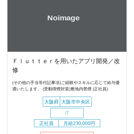
Ｆｌｕｔｔｅｒを用いたアプリ開発／改
修
(その他の手当等付記事項)ご経験やスキルに応じて給与優
遇いたします。 (受動喫煙対策)敷地内禁煙 (正社員)
大阪府
大阪市中央区
IT
正社員
月給230,000円