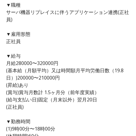
▼職種
サーバ機器リプレイスに伴うアプリケーション連携(正社
員)
▼雇用形態
正社員
▼給与
月給280000〜320000円
(基本給（月額平均）又は時間額月平均労働日数（19.8
日）)200000〜210000円
(昇給)あり
(賞与)賞与月数計 1.5ヶ月分（前年度実績）
(給与支払い日)固定（月末以外）翌月20日
(正社員)
▼勤務時間
(1)9時00分〜18時00分
(休憩時間)60分