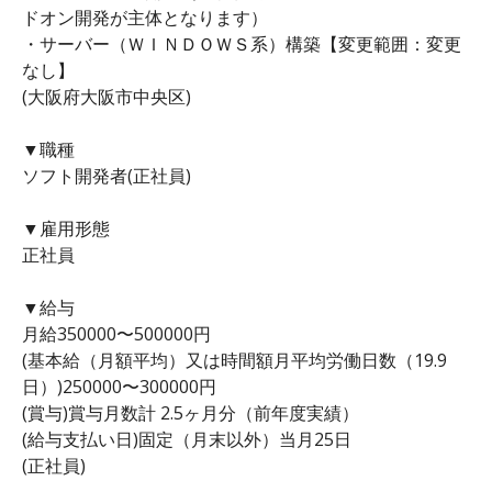
ドオン開発が主体となります）
・サーバー（ＷＩＮＤＯＷＳ系）構築【変更範囲：変更
なし】
(大阪府大阪市中央区)
▼職種
ソフト開発者(正社員)
▼雇用形態
正社員
▼給与
月給350000〜500000円
(基本給（月額平均）又は時間額月平均労働日数（19.9
日）)250000〜300000円
(賞与)賞与月数計 2.5ヶ月分（前年度実績）
(給与支払い日)固定（月末以外）当月25日
(正社員)