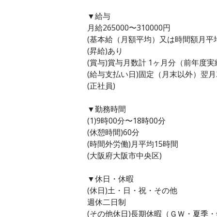
▼給与
月給265000〜310000円
(基本給（月額平均）又は時間額月平均労働
(昇給)あり
(賞与)賞与月数計 1ヶ月分（前年度実
(給与支払い日)固定（月末以外）翌月
(正社員)
▼勤務時間
(1)9時00分〜18時00分
(休憩時間)60分
(時間外労働)月平均15時間
(大阪府大阪市中央区)
▼休日・休暇
(休日)土・日・祝・その他
週休二日制
(その他休日)長期休暇（ＧＷ・夏季