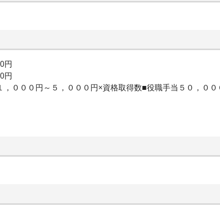
00円
00円
当１，０００円～５，０００円×資格取得数■役職手当５０，０