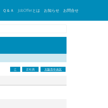
Ｑ＆Ａ
JobOfferとは
お知らせ
お問合せ
IT
正社員
大阪市中央区