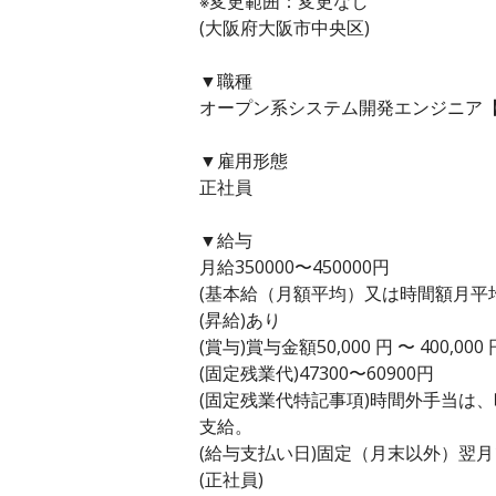
※変更範囲：変更なし
(大阪府大阪市中央区)
▼職種
オープン系システム開発エンジニア【
▼雇用形態
正社員
▼給与
月給350000〜450000円
(基本給（月額平均）又は時間額月平均労働
(昇給)あり
(賞与)賞与金額50,000 円 〜 400,0
(固定残業代)47300〜60900円
(固定残業代特記事項)時間外手当は
支給。
(給与支払い日)固定（月末以外）翌月
(正社員)