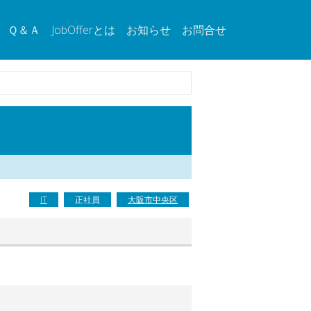
Ｑ＆Ａ
JobOfferとは
お知らせ
お問合せ
IT
正社員
大阪市中央区