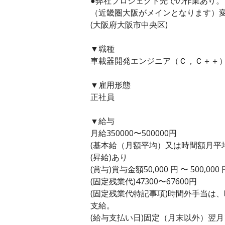
●弊社プロジェクト先での作業あり。
（近畿圏大阪がメインとなります）
(大阪府大阪市中央区)
▼職種
車載器開発エンジニア（Ｃ，Ｃ＋＋）
▼雇用形態
正社員
▼給与
月給350000〜500000円
(基本給（月額平均）又は時間額月平均労働
(昇給)あり
(賞与)賞与金額50,000 円 〜 500,0
(固定残業代)47300〜67600円
(固定残業代特記事項)時間外手当は
支給。
(給与支払い日)固定（月末以外）翌月