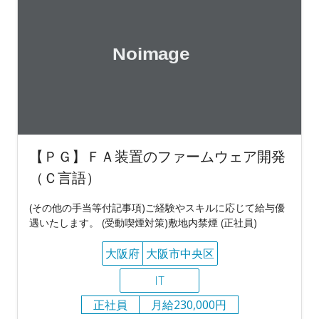
【ＰＧ】ＦＡ装置のファームウェア開発
（Ｃ言語）
(その他の手当等付記事項)ご経験やスキルに応じて給与優
遇いたします。 (受動喫煙対策)敷地内禁煙 (正社員)
大阪府
大阪市中央区
IT
正社員
月給230,000円