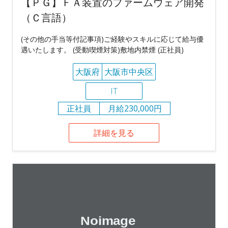
【ＰＧ】ＦＡ装置のファームウェア開発
（Ｃ言語）
(その他の手当等付記事項)ご経験やスキルに応じて給与優
遇いたします。 (受動喫煙対策)敷地内禁煙 (正社員)
大阪府
大阪市中央区
IT
正社員
月給230,000円
詳細を見る