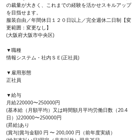
の裁量が大きく、これまでの経験を活かせスキルアップ
を目指せます。
服装自由／年間休日１２０日以上／完全週休二日制【変
更範囲：変更なし】
(大阪府大阪市中央区)
▼職種
情報システム・社内ＳＥ(正社員)
▼雇用形態
正社員
▼給与
月給220000〜250000円
(基本給（月額平均）又は時間額月平均労働日数（20.4
日）)220000〜250000円
(昇給)あり
(賞与)賞与金額0 円 〜 200,000 円（前年度実績）
(給与支払い日)固定（月末以外）翌月25日