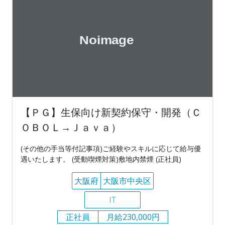
【ＰＧ】生保向け新契約保守・開発（Ｃ
ＯＢＯＬ→Ｊａｖａ）
(その他の手当等付記事項)ご経験やスキルに応じて給与優
遇いたします。 (受動喫煙対策)敷地内禁煙 (正社員)
大阪府
大阪市中央区
IT
正社員
月給230,000円