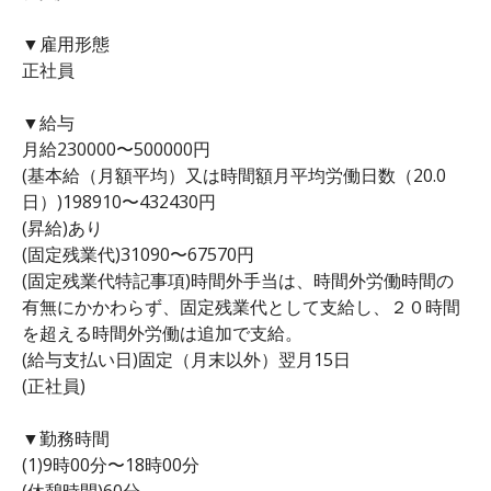
▼雇用形態
正社員
▼給与
月給230000〜500000円
(基本給（月額平均）又は時間額月平均労働日数（20.0
日）)198910〜432430円
(昇給)あり
(固定残業代)31090〜67570円
(固定残業代特記事項)時間外手当は、時間外労働時間の
有無にかかわらず、固定残業代として支給し、２０時間
を超える時間外労働は追加で支給。
(給与支払い日)固定（月末以外）翌月15日
(正社員)
▼勤務時間
(1)9時00分〜18時00分
(休憩時間)60分