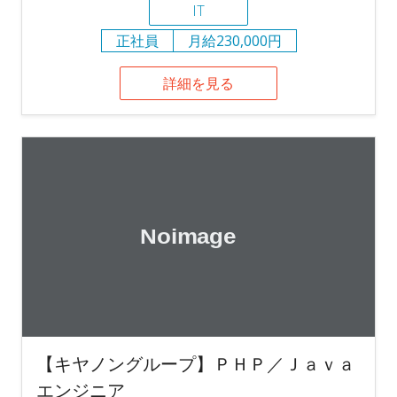
IT
正社員
月給230,000円
詳細を見る
【キヤノングループ】ＰＨＰ／Ｊａｖａ
エンジニア