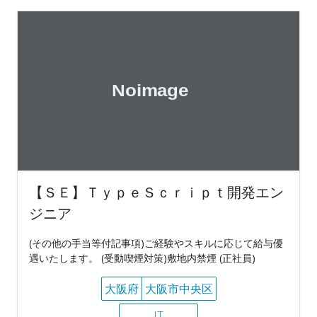
【ＳＥ】ＴｙｐｅＳｃｒｉｐｔ開発エン
ジニア
(その他の手当等付記事項)ご経験やスキルに応じて給与優
遇いたします。 (受動喫煙対策)敷地内禁煙 (正社員)
大阪府
大阪市中央区
IT